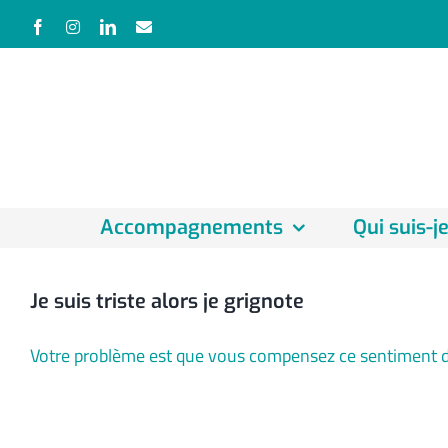
Passer
Facebook
Instagram
LinkedIn
Email
au
contenu
Accompagnements
Qui suis-je
Je suis triste alors je grignote
Votre problème est que vous compensez ce sentiment de 