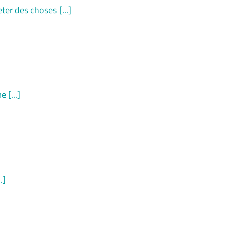
er des choses [...]
 [...]
.]