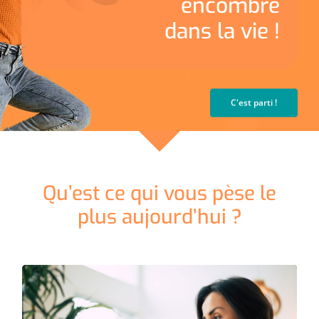
encombre
dans la vie !
C'est parti !
Qu’est ce qui vous pèse le
plus aujourd’hui ?
Je me sens fatigué.e et démotivé.é