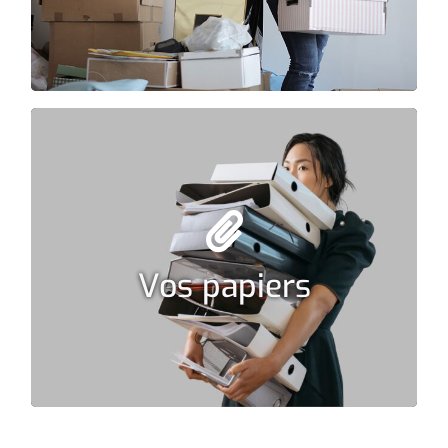
Mon accompagnement
Je déteste faire mes papiers
J’angoisse quand je vois la pile
Je ne suis pas à l’aise avec l’informatique
Je ne sais pas ce que je dois garder ou
Vos papiers
pas
Mon accompagnement