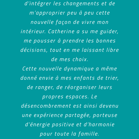
d’intégrer les changements et de
sentir plus sereine et plus forte.
compliqué pour moi… un grand
transmet des conseils très
pouvoir faire le tri et me
C’est un chemin très intéressant qui
débarrasser du superflu : de choses
m’approprier peu à peu cette
MERCI à elle !!!
pertinents.
Sophie
et papiers amassés depuis plus de
permet de voir les choses sous un
nouvelle façon de vivre mon
autre angle et aide à se (re)trouver.
intérieur. Catherine a su me guider,
20 ans ! On a été jusqu’au bout, je
Vanessa
Laetitia
repars sur des bases saines et j’ai
me pousser à prendre les bonnes
Je conseille ce coaching afin de
décisions, tout en me laissant libre
retrouver le sentient « d’avoir les
vendu ma maison, le long du lac
d’Annecy, grâce à sa aide et celle
cartes en main ».
de mes choix.
Cette nouvelle dynamique a même
d’un agent immobilier IAD qui
donné envie à mes enfants de trier,
travaille avec elle.
Anne
Si j’avais à utiliser à nouveau ses
de ranger, de réorganiser leurs
services, je le ferai sans hésiter.
propres espaces. Le
désencombrement est ainsi devenu
une expérience partagée, porteuse
Olivier
d’énergie positive et d’harmonie
pour toute la famille.