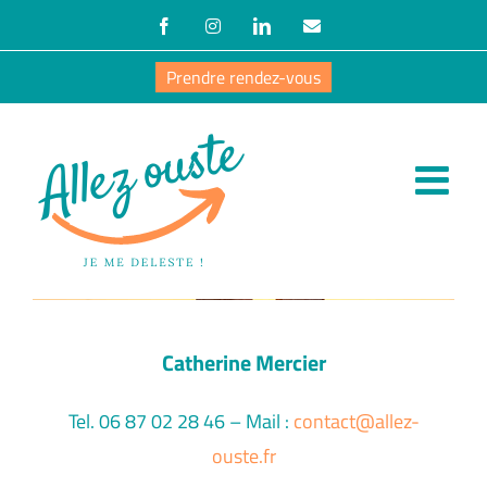
Passer
Facebook
Instagram
LinkedIn
Email
au
Prendre rendez-vous
contenu
Catherine Mercier
Tel. 06 87 02 28 46 – Mail :
contact@allez-
ouste.fr